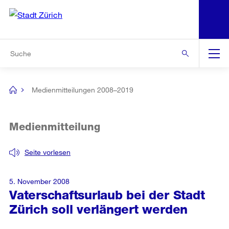
N
S
Zur Bereichsauswahl
Zur Hilfsnavigation
Zum Inhalt
Zur Suche
Suche
Global
Navigation
Medienmitteilungen 2008–2019
[no
title]
Medienmitteilung
Seite vorlesen
5. November 2008
Vaterschaftsurlaub bei der Stadt
Zürich soll verlängert werden