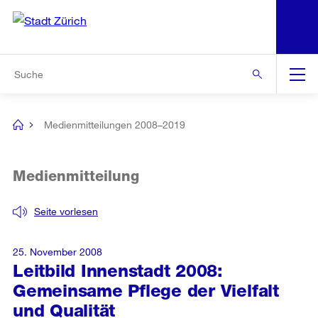
N
S
Zur Bereichsauswahl
Zur Hilfsnavigation
Zum Inhalt
Zur Suche
Suche
Global
Navigation
Medienmitteilungen 2008–2019
[no
title]
Medienmitteilung
Seite vorlesen
25. November 2008
Leitbild Innenstadt 2008:
Gemeinsame Pflege der Vielfalt
und Qualität