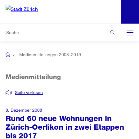
N
S
Zur Bereichsauswahl
Zur Hilfsnavigation
Zum Inhalt
Zur Suche
Suche
Global
Navigation
Medienmitteilungen 2008–2019
[no
title]
Medienmitteilung
Seite vorlesen
8. Dezember 2008
Rund 60 neue Wohnungen in
Zürich-Oerlikon in zwei Etappen
bis 2017