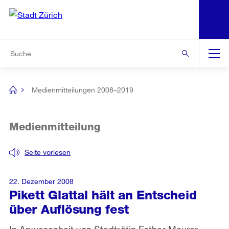
N
S
Zur Bereichsauswahl
Zur Hilfsnavigation
Zum Inhalt
Zur Suche
Suche
Global
Navigation
Medienmitteilungen 2008–2019
[no
title]
Medienmitteilung
Seite vorlesen
22. Dezember 2008
Pikett Glattal hält an Entscheid
über Auflösung fest
In Anwesenheit von Stadträtin Esther Maurer