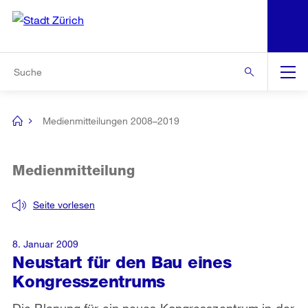
N
S
Zur Bereichsauswahl
Zur Hilfsnavigation
Zum Inhalt
Zur Suche
Suche
Global
Navigation
Medienmitteilungen 2008–2019
[no
title]
Medienmitteilung
Seite vorlesen
8. Januar 2009
Neustart für den Bau eines
Kongresszentrums
Die Planung für ein neues Kongresszentrum in der