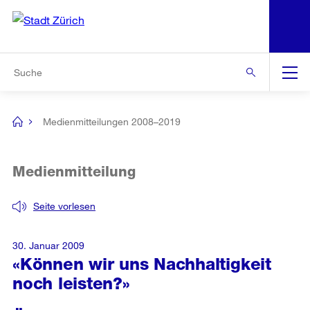
N
S
Zur Bereichsauswahl
Zur Hilfsnavigation
Zum Inhalt
Zur Suche
Suche
Global
Navigation
Medienmitteilungen 2008–2019
[no
title]
Medienmitteilung
Seite vorlesen
30. Januar 2009
«Können wir uns Nachhaltigkeit
noch leisten?»