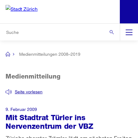
N
S
Zur Bereichsauswahl
Zur Hilfsnavigation
Zum Inhalt
Zur Suche
Suche
Global
Navigation
Medienmitteilungen 2008–2019
[no
title]
Medienmitteilung
Seite vorlesen
9. Februar 2009
Mit Stadtrat Türler ins
Nervenzentrum der VBZ
Zürichs oberster Trämler lädt am nächsten Freitag