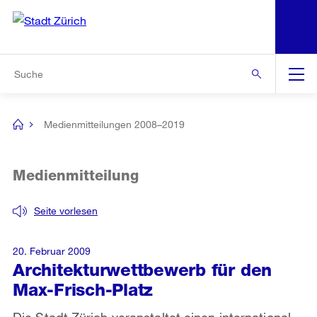
N
S
Zur Bereichsauswahl
Zur Hilfsnavigation
Zum Inhalt
Zur Suche
Suche
Global
Navigation
Medienmitteilungen 2008–2019
[no
title]
Medienmitteilung
Seite vorlesen
20. Februar 2009
Architekturwettbewerb für den
Max-Frisch-Platz
Die Stadt Zürich veranstaltet einen international