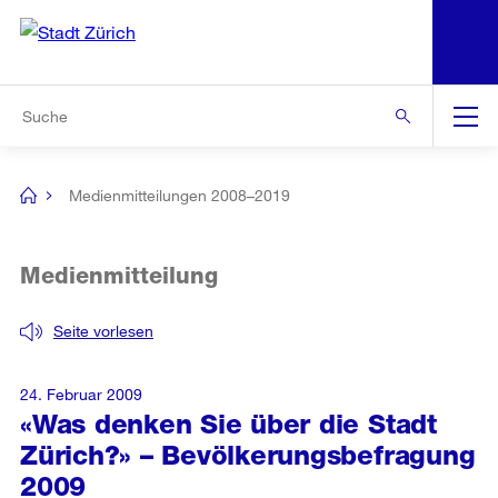
N
S
Zur Bereichsauswahl
Zur Hilfsnavigation
Zum Inhalt
Zur Suche
Suche
Global
Navigation
Medienmitteilungen 2008–2019
[no
title]
Medienmitteilung
Seite vorlesen
24. Februar 2009
«Was denken Sie über die Stadt
Zürich?» – Bevölkerungsbefragung
2009