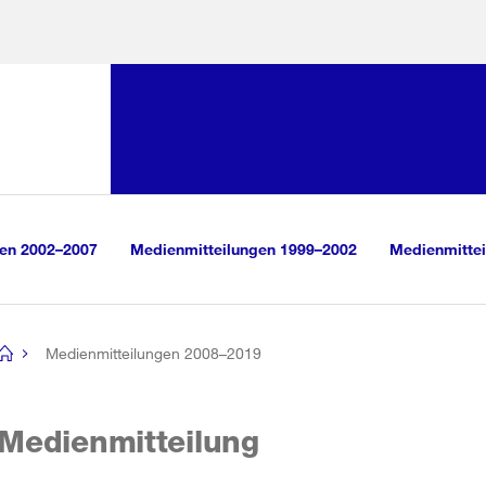
Sprunglink:
Navigation
sauswahl
vigation
m Inhalt
r Suche
gen 2002–2007
Medienmitteilungen 1999–2002
Medienmittei
Medienmitteilungen 2008–2019
[no
title]
Medienmitteilung