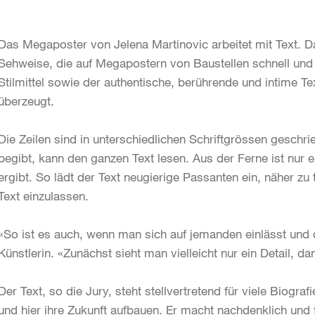
Das Megaposter von Jelena Martinovic arbeitet mit Text. 
Sehweise, die auf Megapostern von Baustellen schnell und 
Stilmittel sowie der authentische, berührende und intime T
überzeugt.
Die Zeilen sind in unterschiedlichen Schriftgrössen geschr
begibt, kann den ganzen Text lesen. Aus der Ferne ist nur ei
ergibt. So lädt der Text neugierige Passanten ein, näher zu 
Text einzulassen.
«So ist es auch, wenn man sich auf jemanden einlässt und d
Künstlerin. «Zunächst sieht man vielleicht nur ein Detail, da
Der Text, so die Jury, steht stellvertretend für viele Biogr
und hier ihre Zukunft aufbauen. Er macht nachdenklich und 