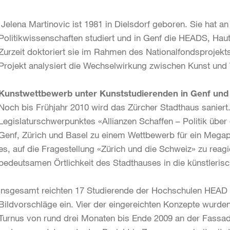
Jelena Martinovic ist 1981 in Dielsdorf geboren. Sie hat an
Politikwissenschaften studiert und in Genf die HEADS, Haut
Zurzeit doktoriert sie im Rahmen des Nationalfondsprojekt
Projekt analysiert die Wechselwirkung zwischen Kunst und 
Kunstwettbewerb unter Kunststudierenden in Genf und
Noch bis Frühjahr 2010 wird das Zürcher Stadthaus saniert
Legislaturschwerpunktes «Allianzen Schaffen – Politik übe
Genf, Zürich und Basel zu einem Wettbewerb für ein Mega
es, auf die Fragestellung «Zürich und die Schweiz» zu reag
bedeutsamen Örtlichkeit des Stadthauses in die künstleris
Insgesamt reichten 17 Studierende der Hochschulen HEAD 
Bildvorschläge ein. Vier der eingereichten Konzepte wurd
Turnus von rund drei Monaten bis Ende 2009 an der Fassade