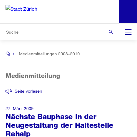
N
S
Zur Bereichsauswahl
Zur Hilfsnavigation
Zum Inhalt
Zur Suche
Suche
Global
Navigation
Medienmitteilungen 2008–2019
[no
title]
Medienmitteilung
Seite vorlesen
27. März 2009
Nächste Bauphase in der
Neugestaltung der Haltestelle
Rehalp