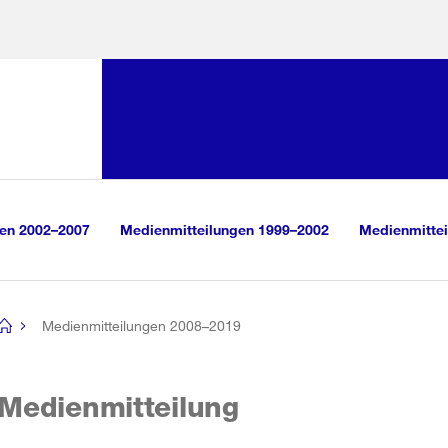
Sprunglink:
Navigation
sauswahl
vigation
m Inhalt
r Suche
gen 2002–2007
Medienmitteilungen 1999–2002
Medienmittei
Medienmitteilungen 2008–2019
[no
title]
Medienmitteilung