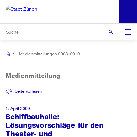
N
S
Zur Bereichsauswahl
Zur Hilfsnavigation
Zum Inhalt
Zur Suche
Suche
Global
Navigation
Medienmitteilungen 2008–2019
[no
title]
Medienmitteilung
Seite vorlesen
1. April 2009
Schiffbauhalle:
Lösungsvorschläge für den
Theater- und