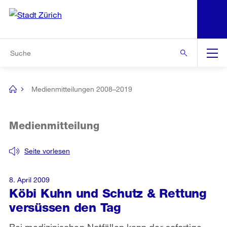
N
S
Zur Bereichsauswahl
Zur Hilfsnavigation
Zum Inhalt
Zur Suche
Suche
Global
Navigation
Medienmitteilungen 2008–2019
[no
title]
Medienmitteilung
Seite vorlesen
8. April 2009
Köbi Kuhn und Schutz & Rettung
versüssen den Tag
Bei medizinischen Notfällen kann der sofortige