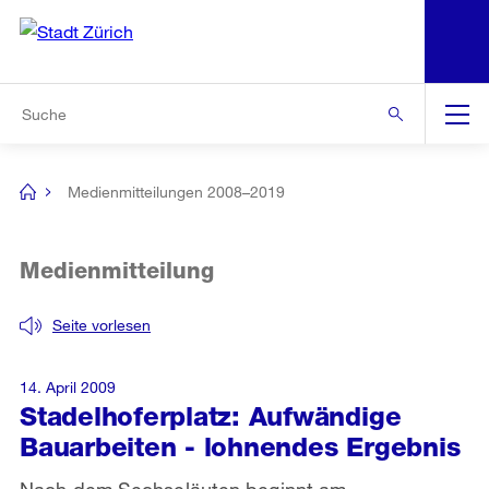
N
S
Zur Bereichsauswahl
Zur Hilfsnavigation
Zum Inhalt
Zur Suche
Suche
Global
Navigation
Medienmitteilungen 2008–2019
[no
title]
Medienmitteilung
Seite vorlesen
14. April 2009
Stadelhoferplatz: Aufwändige
Bauarbeiten - lohnendes Ergebnis
Nach dem Sechseläuten beginnt am