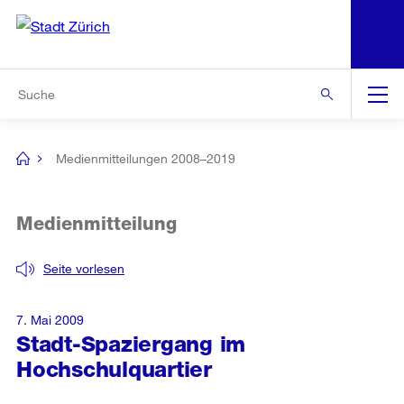
N
S
Zur Bereichsauswahl
Zur Hilfsnavigation
Zum Inhalt
Zur Suche
Suche
Global
Navigation
Medienmitteilungen 2008–2019
[no
title]
Medienmitteilung
Seite vorlesen
7. Mai 2009
Stadt-Spaziergang im
Hochschulquartier