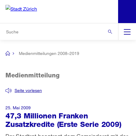
N
S
Zur Bereichsauswahl
Zur Hilfsnavigation
Zum Inhalt
Zur Suche
Suche
Global
Navigation
Medienmitteilungen 2008–2019
[no
title]
Medienmitteilung
Seite vorlesen
25. Mai 2009
47,3 Millionen Franken
Zusatzkredite (Erste Serie 2009)
Der Stadtrat beantragt dem Gemeinderat mit der