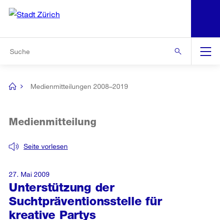
N
S
Zur Bereichsauswahl
Zur Hilfsnavigation
Zum Inhalt
Zur Suche
Suche
Global
Navigation
Medienmitteilungen 2008–2019
[no
title]
Medienmitteilung
Seite vorlesen
27. Mai 2009
Unterstützung der
Suchtpräventionsstelle für
kreative Partys