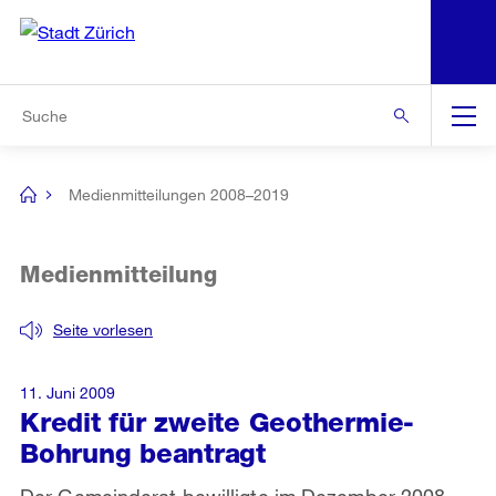
N
S
Zur Bereichsauswahl
Zur Hilfsnavigation
Zum Inhalt
Zur Suche
Suche
Global
Navigation
Medienmitteilungen 2008–2019
[no
title]
Medienmitteilung
Seite vorlesen
11. Juni 2009
Kredit für zweite Geothermie-
Bohrung beantragt
Der Gemeinderat bewilligte im Dezember 2008