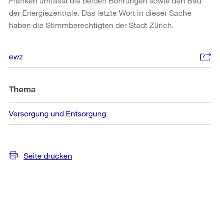
Franken umfasst die beiden Bohrungen sowie den Bau
der Energiezentrale. Das letzte Wort in dieser Sache
haben die Stimmberechtigten der Stadt Zürich.
Weitere
ewz
Informationen
Thema
Versorgung und Entsorgung
Seite drucken