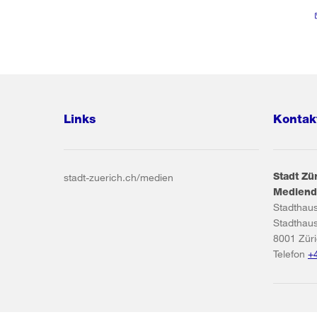
Links
Kontak
Stadt Zü
stadt-zuerich.ch/medien
Mediend
Stadthau
Stadthau
8001
Zür
Telefon
+