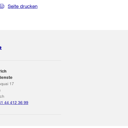
Seite drucken
t
rich
ienste
squai 17
s
ich
41 44 412 36 99