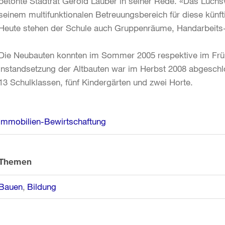
betonte Stadtrat Gerold Lauber in seiner Rede. «Das Luc
seinem multifunktionalen Betreuungsbereich für diese kün
Heute stehen der Schule auch Gruppenräume, Handarbeit
Die Neubauten konnten im Sommer 2005 respektive im Frü
Instandsetzung der Altbauten war im Herbst 2008 abgeschl
13 Schulklassen, fünf Kindergärten und zwei Horte.
Weitere
Immobilien-Bewirtschaftung
Informationen
Themen
Bauen
Bildung