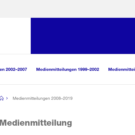
Sprunglink:
Navigation
sauswahl
vigation
m Inhalt
r Suche
gen 2002–2007
Medienmitteilungen 1999–2002
Medienmittei
Medienmitteilungen 2008–2019
[no
title]
Medienmitteilung