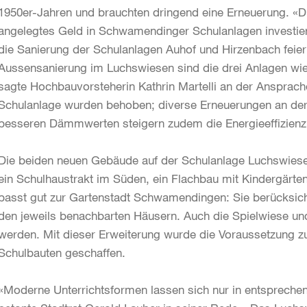
1950er-Jahren und brauchten dringend eine Erneuerung. «Die S
angelegtes Geld in Schwamendinger Schulanlagen investier
die Sanierung der Schulanlagen Auhof und Hirzenbach feie
Aussensanierung im Luchswiesen sind die drei Anlagen wied
sagte Hochbauvorsteherin Kathrin Martelli an der Ansprach
Schulanlage wurden behoben; diverse Erneuerungen an der 
besseren Dämmwerten steigern zudem die Energieeffizien
Die beiden neuen Gebäude auf der Schulanlage Luchswiese
ein Schulhaustrakt im Süden, ein Flachbau mit Kindergärt
passt gut zur Gartenstadt Schwamendingen: Sie berücksichti
den jeweils benachbarten Häusern. Auch die Spielwiese u
werden. Mit dieser Erweiterung wurde die Voraussetzung z
Schulbauten geschaffen.
«Moderne Unterrichtsformen lassen sich nur in entsprech