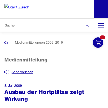
N
S
Zur Bereichsauswahl
Zur Hilfsnavigation
Zum Inhalt
Zur Suche
Suche
Global
Navigation
Medienmitteilungen 2008–2019
[no
title]
Medienmitteilung
Seite vorlesen
8. Juli 2009
Ausbau der Hortplätze zeigt
Wirkung