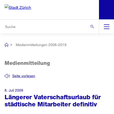
N
S
Zur Bereichsauswahl
Zur Hilfsnavigation
Zum Inhalt
Zur Suche
Suche
Global
Navigation
Medienmitteilungen 2008–2019
[no
title]
Medienmitteilung
Seite vorlesen
8. Juli 2009
Längerer Vaterschaftsurlaub für
städtische Mitarbeiter definitiv