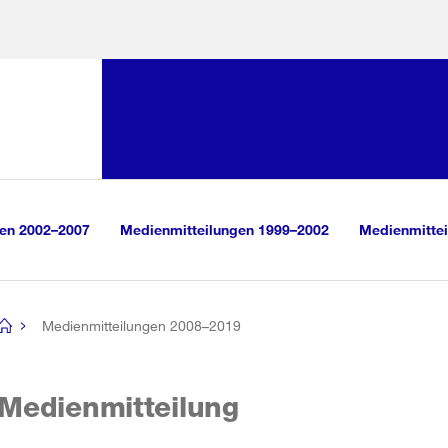
Sprunglink:
Navigation
sauswahl
vigation
m Inhalt
r Suche
gen 2002–2007
Medienmitteilungen 1999–2002
Medienmittei
Medienmitteilungen 2008–2019
[no
title]
Medienmitteilung