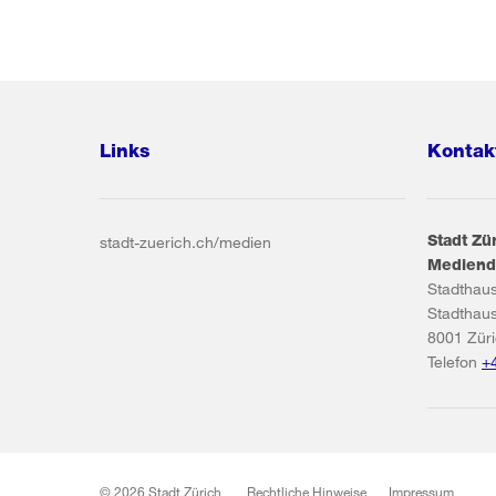
Links
Kontak
Stadt Zü
stadt-zuerich.ch/medien
Mediend
Stadthau
Stadthau
8001
Zür
Telefon
+
© 2026 Stadt Zürich
Rechtliche Hinweise
Impressum