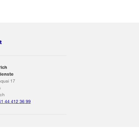
t
rich
ienste
squai 17
s
ich
41 44 412 36 99