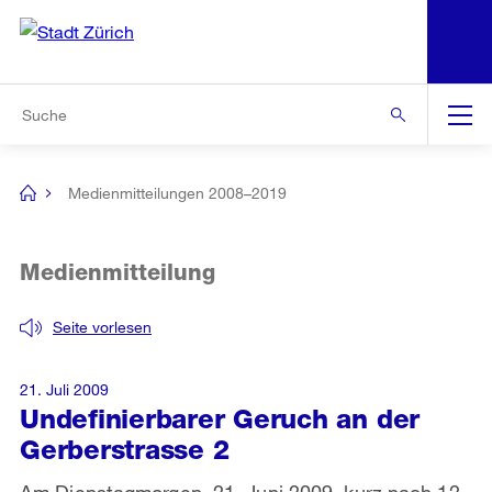
N
S
Zur Bereichsauswahl
Zur Hilfsnavigation
Zum Inhalt
Zur Suche
Suche
Global
Navigation
Medienmitteilungen 2008–2019
[no
title]
Medienmitteilung
Seite vorlesen
21. Juli 2009
Undefinierbarer Geruch an der
Gerberstrasse 2
Am Dienstagmorgen, 21. Juni 2009, kurz nach 12