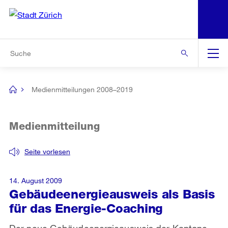
N
S
Zur Bereichsauswahl
Zur Hilfsnavigation
Zum Inhalt
Zur Suche
Suche
Global
Navigation
Medienmitteilungen 2008–2019
[no
title]
Medienmitteilung
Seite vorlesen
14. August 2009
Gebäudeenergieausweis als Basis
für das Energie-Coaching
Der neue Gebäudeenergieausweis der Kantone