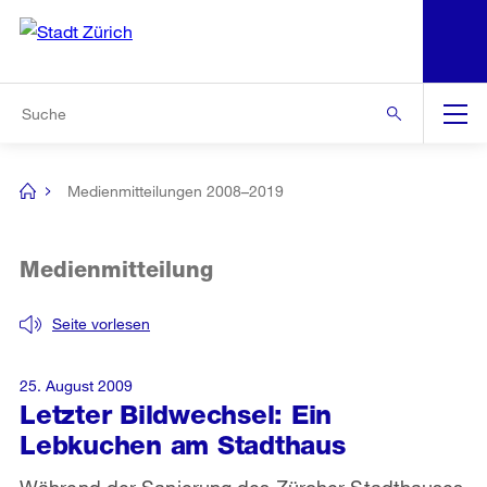
N
S
Zur Bereichsauswahl
Zur Hilfsnavigation
Zum Inhalt
Zur Suche
Suche
Global
Navigation
Medienmitteilungen 2008–2019
[no
title]
Medienmitteilung
Seite vorlesen
25. August 2009
Letzter Bildwechsel: Ein
Lebkuchen am Stadthaus
Während der Sanierung des Zürcher Stadthauses