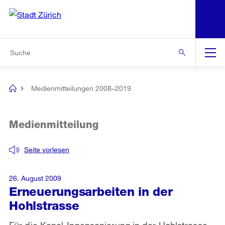
N
S
Zur Bereichsauswahl
Zur Hilfsnavigation
Zum Inhalt
Zur Suche
Suche
Global
Navigation
Medienmitteilungen 2008–2019
[no
title]
Medienmitteilung
Seite vorlesen
26. August 2009
Erneuerungsarbeiten in der
Hohlstrasse
Für die Kanal-Innensanierung in der Hohlstrasse,