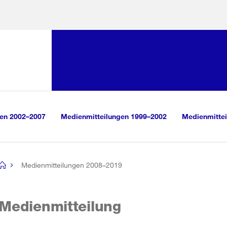
Sprunglink:
Navigation
sauswahl
vigation
m Inhalt
r Suche
gen 2002–2007
Medienmitteilungen 1999–2002
Medienmittei
Medienmitteilungen 2008–2019
[no
title]
Medienmitteilung