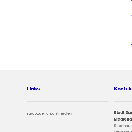
Links
Kontak
Stadt Zü
stadt-zuerich.ch/medien
Mediend
Stadthau
Stadthau