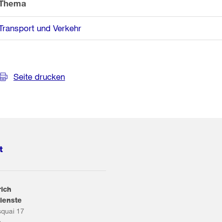
Thema
Transport und Verkehr
Seite drucken
t
rich
ienste
squai 17
s