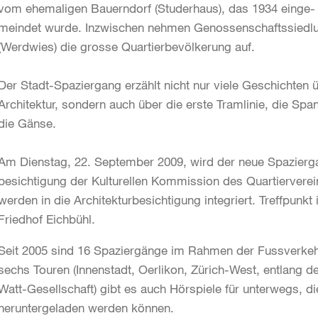
vom ehemaligen Bauerndorf (Studerhaus), das 1934 einge-
meindet wurde. Inzwischen nehmen Genossenschaftssiedl
(Werdwies) die grosse Quartierbevölkerung auf.
Der Stadt-Spaziergang erzählt nicht nur viele Geschichten 
Architektur, sondern auch über die erste Tramlinie, die Sp
die Gänse.
Am Dienstag, 22. September 2009, wird der neue Spazierg
besichtigung der Kulturellen Kommission des Quartierverein
werden in die Architekturbesichtigung integriert. Treffpun
Friedhof Eichbühl.
Seit 2005 sind 16 Spaziergänge im Rahmen der Fussverke
sechs Touren (Innenstadt, Oerlikon, Zürich-West, entlang d
Watt-Gesellschaft) gibt es auch Hörspiele für unterwegs, d
heruntergeladen werden können.