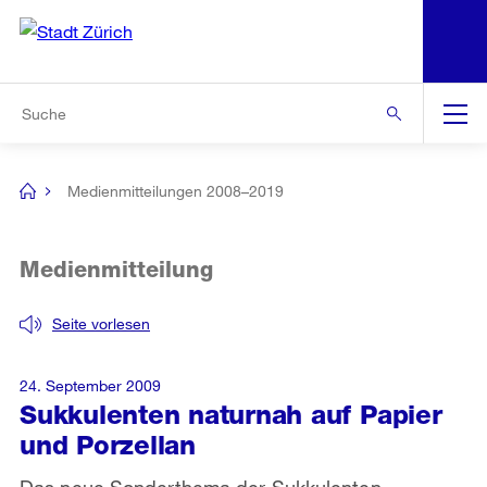
N
S
Zur Bereichsauswahl
Zur Hilfsnavigation
Zum Inhalt
Zur Suche
Suche
Global
Navigation
Medienmitteilungen 2008–2019
[no
title]
Medienmitteilung
Seite vorlesen
24. September 2009
Sukkulenten naturnah auf Papier
und Porzellan
Das neue Sonderthema der Sukkulenten-