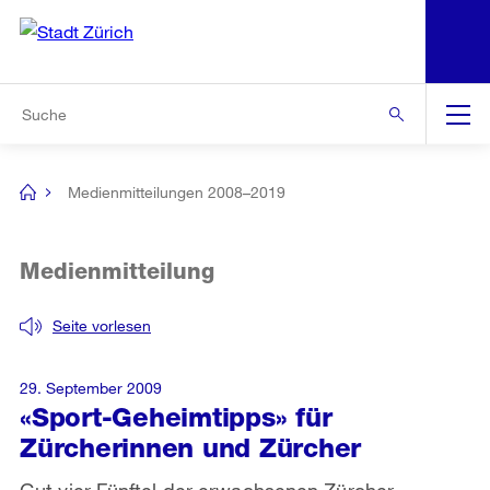
N
S
Zur Bereichsauswahl
Zur Hilfsnavigation
Zum Inhalt
Zur Suche
Suche
Global
Navigation
Medienmitteilungen 2008–2019
[no
title]
Medienmitteilung
Seite vorlesen
29. September 2009
«Sport-Geheimtipps» für
Zürcherinnen und Zürcher
Gut vier Fünftel der erwachsenen Zürcher