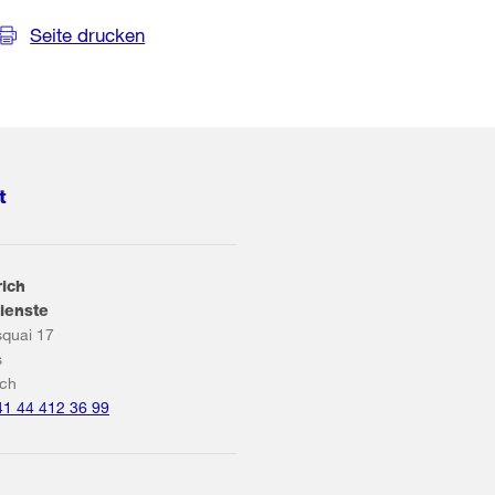
Seite drucken
t
rich
ienste
squai 17
s
ich
41 44 412 36 99