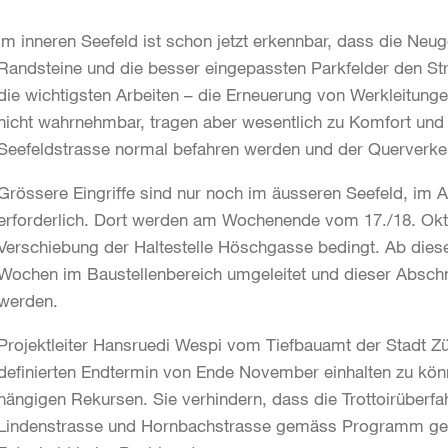
Im inneren Seefeld ist schon jetzt erkennbar, dass die Neuge
Randsteine und die besser eingepassten Parkfelder den St
die wichtigsten Arbeiten – die Erneuerung von Werkleitung
nicht wahrnehmbar, tragen aber wesentlich zu Komfort und S
Seefeldstrasse normal befahren werden und der Querverkeh
Grössere Eingriffe sind nur noch im äusseren Seefeld, im A
erforderlich. Dort werden am Wochenende vom 17./18. Oktob
Verschiebung der Haltestelle Höschgasse bedingt. Ab dies
Wochen im Baustellenbereich umgeleitet und dieser Abschn
werden.
Projektleiter Hansruedi Wespi vom Tiefbauamt der Stadt Zür
definierten Endtermin von Ende November einhalten zu kön
hängigen Rekursen. Sie verhindern, dass die Trottoirüberf
Lindenstrasse und Hornbachstrasse gemäss Programm geb