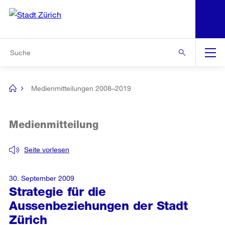
N
S
Zur Bereichsauswahl
Zur Hilfsnavigation
Zum Inhalt
Zur Suche
Suche
Global
Navigation
Medienmitteilungen 2008–2019
[no
title]
Medienmitteilung
Seite vorlesen
30. September 2009
Strategie für die
Aussenbeziehungen der Stadt
Zürich