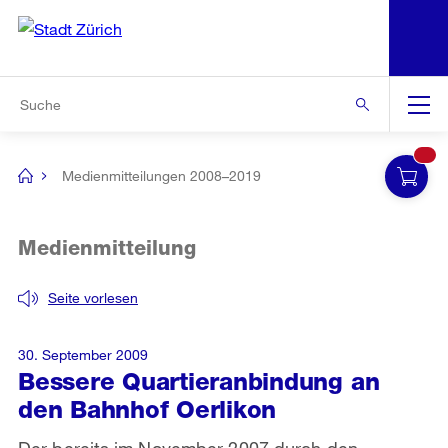
N
S
Zur Bereichsauswahl
Zur Hilfsnavigation
Zum Inhalt
Zur Suche
Suche
Global
Navigation
Medienmitteilungen 2008–2019
[no
title]
Medienmitteilung
Seite vorlesen
30. September 2009
Bessere Quartieranbindung an
den Bahnhof Oerlikon
Der bereits im November 2007 durch den