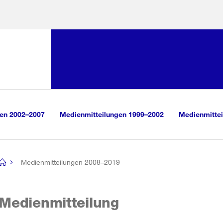
Sprunglink:
Navigation
sauswahl
vigation
m Inhalt
r Suche
gen 2002–2007
Medienmitteilungen 1999–2002
Medienmittei
Medienmitteilungen 2008–2019
[no
title]
Medienmitteilung