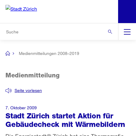
N
S
Zur Bereichsauswahl
Zur Hilfsnavigation
Zum Inhalt
Zur Suche
Suche
Global
Navigation
Medienmitteilungen 2008–2019
[no
title]
Medienmitteilung
Seite vorlesen
7. Oktober 2009
Stadt Zürich startet Aktion für
Gebäudecheck mit Wärmebildern
Die Energiestadt® Zürich hat eine Thermografie-