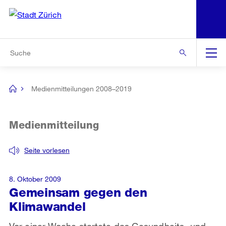
N
S
Zur Bereichsauswahl
Zur Hilfsnavigation
Zum Inhalt
Zur Suche
Suche
Global
Navigation
Medienmitteilungen 2008–2019
[no
title]
Medienmitteilung
Seite vorlesen
8. Oktober 2009
Gemeinsam gegen den
Klimawandel
Vor einer Woche startete das Gesundheits- und