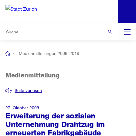
N
S
Zur Bereichsauswahl
Zur Hilfsnavigation
Zum Inhalt
Zur Suche
Suche
Global
Navigation
Medienmitteilungen 2008–2019
[no
title]
Medienmitteilung
Seite vorlesen
27. Oktober 2009
Erweiterung der sozialen
Unternehmung Drahtzug im
erneuerten Fabrikgebäude