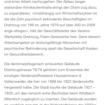
und einer Arbeit nachzugehen. Der Abbau langer
stationärer Klinikaufenthalte bringt den Draht-zug dazu,
zu expandieren. «Unabhängig von Wirtschaftszyklen ist
die die Zahl psychisch behinderter Beschäftigten im
Drahtzug von 199 im Jahre 1979 auf über 400 im 2008
ange-stiegen», hält der Geschäftsleiter des Vereins
Werkstätte Drahtzug, Fabio Gossweiler fest. Dank diesem
Arbeitsangebot an leistungsfähige Menschen mit
psychischer Behinderung spart die Gesellschaft Kosten
im Gesundheitsbereich.
Die denkmalpflegerisch erneuerten Gebäude
Drahtzugstrasse 76/78 gehören zum Ensemble der
einstigen Seidenstoffweberei Hausammann &
Vollenweider, die hier von 1888 bis 1922 Seidenstoffe
hergestellt hatte. Die Stadt kaufte die Gebäude 1927 –
1929, um das romanti-sche Bachtobel beim Wildbach
öffentlich zugänglich zu machen. Die Gebäude wurden
ge-werblich genutzt. In der Wirtschaftskrise der 1930er