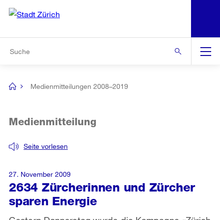
N
S
Zur Bereichsauswahl
Zur Hilfsnavigation
Zum Inhalt
Zur Suche
Suche
Global
Navigation
Medienmitteilungen 2008–2019
[no
title]
Medienmitteilung
Seite vorlesen
27. November 2009
2634 Zürcherinnen und Zürcher
sparen Energie
Gestern Donnerstag wurde die Kampagne «Zürich