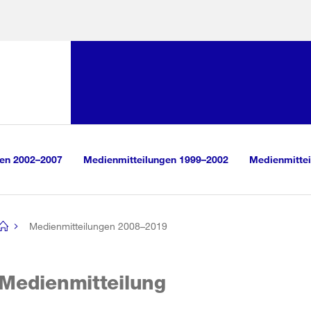
Sprunglink:
Navigation
sauswahl
vigation
m Inhalt
r Suche
gen 2002–2007
Medienmitteilungen 1999–2002
Medienmittei
Medienmitteilungen 2008–2019
[no
title]
Medienmitteilung