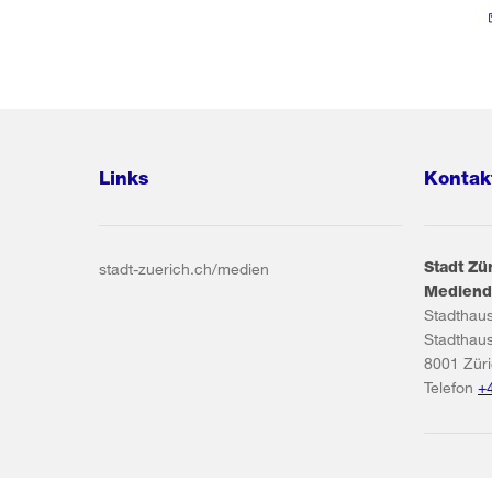
Links
Kontak
Stadt Zü
stadt-zuerich.ch/medien
Mediend
Stadthau
Stadthau
8001
Zür
Telefon
+