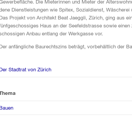
Gewerbefläche. Die Mieterinnen und Mieter der Alterswoh
dene Dienstleistungen wie Spitex, Sozialdienst, Wäschere
Das Projekt von Architekt Beat Jaeggli, Zürich, ging aus e
fünfgeschossiges Haus an der Seefeldstrasse sowie einen
schossigen Anbau entlang der Werkgasse vor.
Der anfängliche Baurechtszins beträgt, vorbehältlich der B
Weitere
Der Stadtrat von Zürich
Informationen
Thema
Bauen