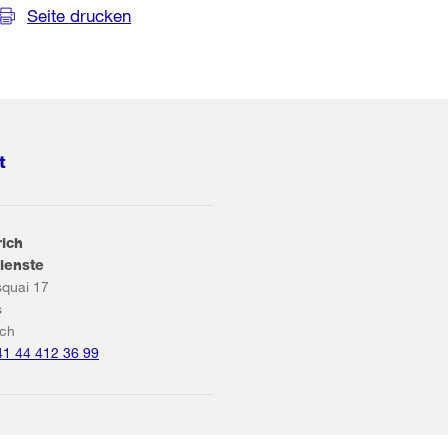
Seite drucken
t
rich
ienste
squai 17
s
ich
41 44 412 36 99