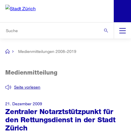
N
S
Zur Bereichsauswahl
Zur Hilfsnavigation
Zum Inhalt
Zur Suche
Suche
Global
Navigation
Medienmitteilungen 2008–2019
[no
title]
Medienmitteilung
Seite vorlesen
21. Dezember 2009
Zentraler Notarztstützpunkt für
den Rettungsdienst in der Stadt
Zürich