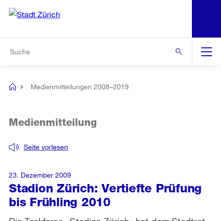
N
S
Zur Bereichsauswahl
Zur Hilfsnavigation
Zum Inhalt
Zur Suche
Suche
Global
Navigation
Medienmitteilungen 2008–2019
[no
title]
Medienmitteilung
Seite vorlesen
23. Dezember 2009
Stadion Zürich: Vertiefte Prüfung
bis Frühling 2010
Die Taskforce «Stadion Zürich» hat dem Stadtrat