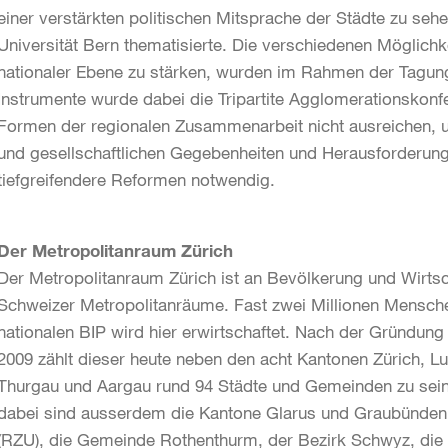
einer verstärkten politischen Mitsprache der Städte zu sehe
Universität Bern thematisierte. Die verschiedenen Möglichke
nationaler Ebene zu stärken, wurden im Rahmen der Tagung 
Instrumente wurde dabei die Tripartite Agglomerationskonf
Formen der regionalen Zusammenarbeit nicht ausreichen, um
und gesellschaftlichen Gegebenheiten und Herausforderung
tiefgreifendere Reformen notwendig.
Der Metropolitanraum Zürich
Der Metropolitanraum Zürich ist an Bevölkerung und Wirts
Schweizer Metropolitanräume. Fast zwei Millionen Mensch
nationalen BIP wird hier erwirtschaftet. Nach der Gründung
2009 zählt dieser heute neben den acht Kantonen Zürich, Lu
Thurgau und Aargau rund 94 Städte und Gemeinden zu seinen
dabei sind ausserdem die Kantone Glarus und Graubünden
(RZU), die Gemeinde Rothenthurm, der Bezirk Schwyz, die S