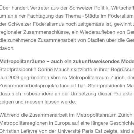
Über hundert Vertreter aus der Schweizer Politik, Wirtschaf
um an einer Fachtagung das Thema «Städte im Föderalismus
der Schweizer Föderalismus noch zeitgemäss ist, gewinn
regionaler Zusammenschlüsse, ein Wiederaufleben von Gem
die zunehmende Zusammenarbeit von Städten über die Ge
davon.
Metropolitanräume – auch ein zukunftsweisendes Model
Stadtpräsidentin Corine Mauch skizzierte in ihrer Begrüss
Juli 2009 gegründeten Vereins Metropolitanraum Zürich, de
Zusammenarbeitsprojekte lanciert hat. Stadtpräsidentin Ma
dass sich insbesondere an der Umsetzung dieser Projekte 
zeigen und messen lassen werde.
Während die Zusammenarbeit im Metropolitanraum Zürich no
Metropolitanregionen in Europa auf eine längere Geschichte
Christian Lefèvre von der Université Paris Est zeigte, sind 