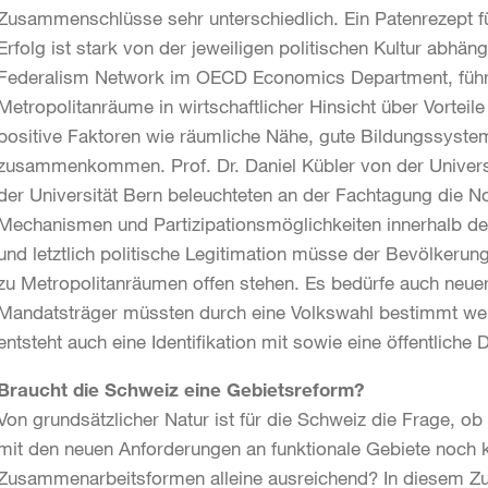
Zusammenschlüsse sehr unterschiedlich. Ein Patenrezept fü
Erfolg ist stark von der jeweiligen politischen Kultur abhäng
Federalism Network im OECD Economics Department, führt
Metropolitanräume in wirtschaftlicher Hinsicht über Vorteil
positive Faktoren wie räumliche Nähe, gute Bildungssyste
zusammenkommen. Prof. Dr. Daniel Kübler von der Universit
der Universität Bern beleuchteten an der Fachtagung die N
Mechanismen und Partizipationsmöglichkeiten innerhalb de
und letztlich politische Legitimation müsse der Bevölkerun
zu Metropolitanräumen offen stehen. Es bedürfe auch neue
Mandatsträger müssten durch eine Volkswahl bestimmt wer
entsteht auch eine Identifikation mit sowie eine öffentlich
Braucht die Schweiz eine Gebietsreform?
Von grundsätzlicher Natur ist für die Schweiz die Frage, ob
mit den neuen Anforderungen an funktionale Gebiete noch 
Zusammenarbeitsformen alleine ausreichend? In diesem Z