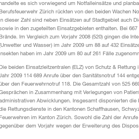
handelte es sich vorwiegend um Notfalleinsätze und planbar
Berufsfeuerwehr Zürich rückten von den beiden Wachen No
In dieser Zahl sind neben Einsätzen auf Stadtgebiet auch 
sowie in den zugeteilten Einsatzgebieten enthalten. Bei 667
Brände. Im Vergleich zum Vorjahr 2008 (520) gingen die Int
(Unwetter und Wasser) im Jahr 2009 um 88 auf 432 Einsätze
Insekten haben im Jahr 2009 um 80 auf 261 Fälle zugenom
Die beiden Einsatzleitzentralen (ELZ) von Schutz & Rettung
Jahr 2009 114 689 Anrufe über den Sanitätsnotruf 144 en
über den Feuerwehrnotruf 118. Die Gesamtzahl von 525 669
Gesprächen in Zusammenhang mit Verlegungen von Patien
administrativen Abwicklungen. Insgesamt disponierten die b
die Rettungsdienste in den Kantonen Schaffhausen, Schwyz
Feuerwehren im Kanton Zürich. Sowohl die Zahl der Anrufe
gegenüber dem Vorjahr wegen der Erweiterung des Dispo