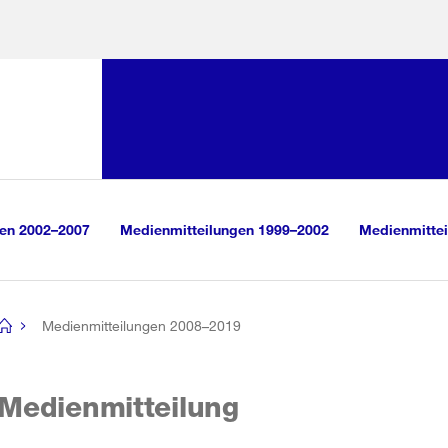
Sprunglink:
Navigation
sauswahl
vigation
m Inhalt
r Suche
gen 2002–2007
Medienmitteilungen 1999–2002
Medienmittei
Medienmitteilungen 2008–2019
[no
title]
Medienmitteilung