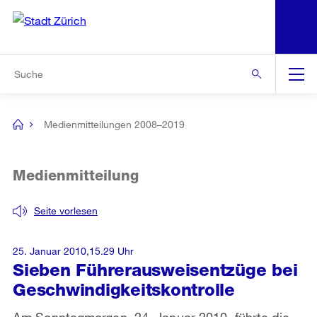
N
S
Zur Bereichsauswahl
Zur Hilfsnavigation
Zum Inhalt
Zur Suche
Suche
Global
Navigation
Medienmitteilungen 2008–2019
[no
title]
Medienmitteilung
Seite vorlesen
25. Januar 2010,15.29 Uhr
Sieben Führerausweisentzüge bei
Geschwindigkeitskontrolle
Am Sonntagmorgen, 24. Januar 2010, führte die