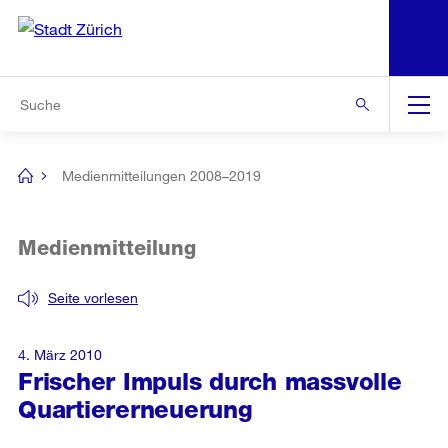
N
S
Zur Bereichsauswahl
Zur Hilfsnavigation
Zum Inhalt
Zur Suche
Suche
Global
Navigation
Medienmitteilungen 2008–2019
[no
title]
Medienmitteilung
Seite vorlesen
4. März 2010
Frischer Impuls durch massvolle
Quartiererneuerung