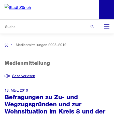
N
S
Zur Bereichsauswahl
Zur Hilfsnavigation
Zum Inhalt
Zur Suche
Suche
Global
Navigation
Medienmitteilungen 2008–2019
[no
title]
Medienmitteilung
Seite vorlesen
18. März 2010
Befragungen zu Zu- und
Wegzugsgründen und zur
Wohnsituation im Kreis 8 und der