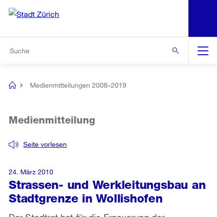
N
S
Zur Bereichsauswahl
Zur Hilfsnavigation
Zum Inhalt
Zur Suche
Suche
Global
Navigation
Medienmitteilungen 2008–2019
[no
title]
Medienmitteilung
Seite vorlesen
24. März 2010
Strassen- und Werkleitungsbau an
Stadtgrenze in Wollishofen
Der Stadtrat hat für die Erneuerung der