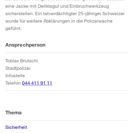
eine Jacke mit Deliktsgut und Einbruchwerkzeug
sicherstellen. Ein tatverdächtigter 25-jähriger Schweizer
wurde für weitere Abklärungen in die Polizeiwache
geführt.
Weitere
Ansprechperson
Informationen
Tobias Brutschi
Stadtpolizei
Infostelle
Telefon
044 411 91 11
Thema
Sicherheit