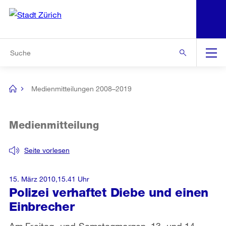
N
S
Zur Bereichsauswahl
Zur Hilfsnavigation
Zum Inhalt
Zur Suche
Suche
Global
Navigation
Medienmitteilungen 2008–2019
[no
title]
Medienmitteilung
Seite vorlesen
15. März 2010,15.41 Uhr
Polizei verhaftet Diebe und einen
Einbrecher
Am Freitag- und Samstagmorgen, 13. und 14.