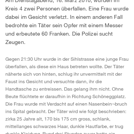
Kreis 4 zwei Personen überfallen. Eine Frau wurde
dabei im Gesicht verletzt. In einem anderen Fall
bedrohte ein Täter sein Opfer mit einem Messer
und erbeutete 60 Franken. Die Polizei sucht
Zeugen.
Gegen 21:30 Uhr wurde in der Sihlstrasse eine junge Frau
überfallen, als diese ein Haus betreten wollte. Der Täter
näherte sich von hinten, schlug ihr unvermittelt mit der
Faust ins Gesicht und versuchte dann, ihr die
Handtasche zu entreissen. Das gelang ihm nicht. Ohne
Beute flüchtete er daraufhin in Richtung Schöneggplatz.
Die Frau wurde mit Verdacht auf einen Nasenbein¬bruch
ins Spital gebracht. Der Täter wird wie folgt beschrieben:
zirka 25 Jahre alt, 170 bis 175 cm gross, schlank,
mittellanges schwarzes Haar, dunkle Hautfarbe, er trug
dunkle Kleidung. Rund drei Stunden zuvor hatte ein