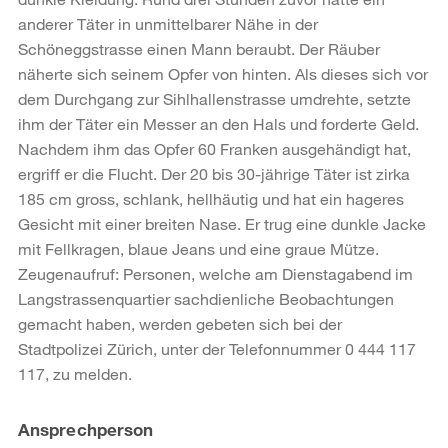
anderer Täter in unmittelbarer Nähe in der
Schöneggstrasse einen Mann beraubt. Der Räuber
näherte sich seinem Opfer von hinten. Als dieses sich vor
dem Durchgang zur Sihlhallenstrasse umdrehte, setzte
ihm der Täter ein Messer an den Hals und forderte Geld.
Nachdem ihm das Opfer 60 Franken ausgehändigt hat,
ergriff er die Flucht. Der 20 bis 30-jährige Täter ist zirka
185 cm gross, schlank, hellhäutig und hat ein hageres
Gesicht mit einer breiten Nase. Er trug eine dunkle Jacke
mit Fellkragen, blaue Jeans und eine graue Mütze.
Zeugenaufruf: Personen, welche am Dienstagabend im
Langstrassenquartier sachdienliche Beobachtungen
gemacht haben, werden gebeten sich bei der
Stadtpolizei Zürich, unter der Telefonnummer 0 444 117
117, zu melden.
Weitere
Ansprechperson