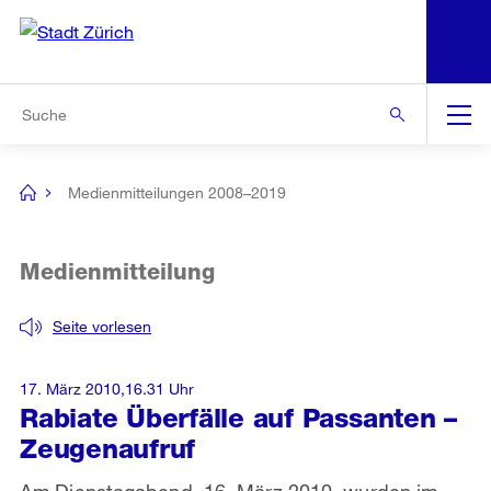
N
S
Zur Bereichsauswahl
Zur Hilfsnavigation
Zum Inhalt
Zur Suche
Suche
Global
Navigation
Medienmitteilungen 2008–2019
[no
title]
Medienmitteilung
Seite vorlesen
17. März 2010,16.31 Uhr
Rabiate Überfälle auf Passanten –
Zeugenaufruf
Am Dienstagabend, 16. März 2010, wurden im