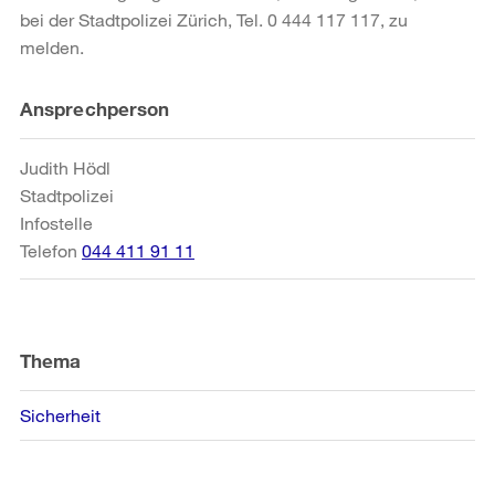
bei der Stadtpolizei Zürich, Tel. 0 444 117 117, zu
melden.
Weitere
Ansprechperson
Informationen
Judith Hödl
Stadtpolizei
Infostelle
Telefon
044 411 91 11
Thema
Sicherheit