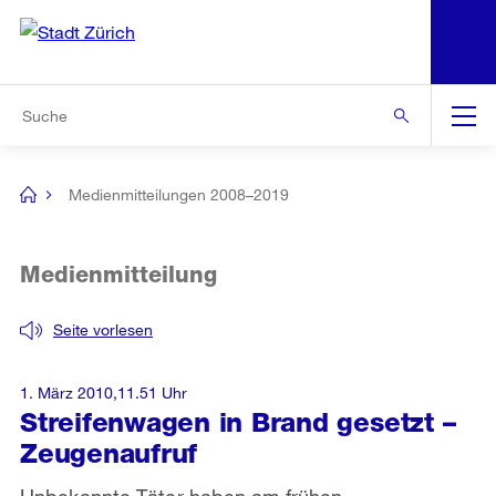
N
S
Zur Bereichsauswahl
Zur Hilfsnavigation
Zum Inhalt
Zur Suche
Suche
Global
Navigation
Medienmitteilungen 2008–2019
[no
title]
Medienmitteilung
Seite vorlesen
1. März 2010,11.51 Uhr
Streifenwagen in Brand gesetzt –
Zeugenaufruf
Unbekannte Täter haben am frühen